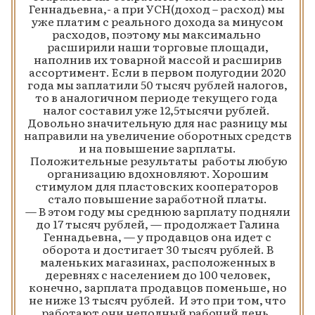
Геннадьевна,- а при УСН(доход – расход) мы
уже платим с реального дохода за минусом
расходов, поэтому мы максимально
расширили наши торговые площади,
наполнив их товарной массой и расширив
ассортимент. Если в первом полугодии 2020
года мы заплатили 50 тысяч рублей налогов,
то в аналогичном периоде текущего года
налог составил уже 12,5тысячи рублей.
Довольно значительную для нас разницу мы
направили на увеличение оборотных средств
и на повышение зарплаты.
Положительные результаты работы любую
организацию вдохновляют. Хорошим
стимулом для пластовских кооператоров
стало повышение заработной платы.
— В этом году мы среднюю зарплату подняли
до 17 тысяч рублей, — продолжает Галина
Геннадьевна, — у продавцов она идет с
оборота и достигает 30 тысяч рублей. В
маленьких магазинах, расположенных в
деревнях с населением до 100 человек,
конечно, зарплата продавцов поменьше, но
не ниже 13 тысяч рублей. И это при том, что
работают они неполный рабочий день.