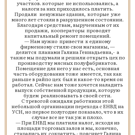
участков. которые не использовались, а
налоги за них приходилось платить.
Продали ненужные здания, которые уже
много лет стояли в разрушенном состоянии.
Благодаря средствам, вырученным от их
продажи, кооператоры проводят
капитальный ремонт помещений.
— Нам нужно привести к единому
фирменному стилю свои магазины, —
делится планами Галина Геннадьевна,- а
также мы подумали и решили открыть цех по
производству мясных полуфабрикатов.
Помещение для него у нас есть, основная
часть оборудования тоже имеется, так как
раньше в райпо цех был и какое-то время он
работал. Сейчас нам тоже хочется наладить
выпуск собственной продукции, которую
будем реализовывать в своей сети.
С тревогой ожидали работники этой
небольшой организации перехода с ЕНВД на
УСН, но первое полугодие показало, что в их
случае все не так уж и плохо.
— При ЕНВД мы платили налог, исходя из
площади торговых залов и мы, конечно,
старались их сократить,- поясняет Галина