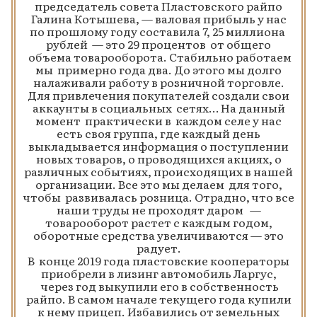
председатель совета Пластовского райпо
Галина Котышева, — валовая прибыль у нас
по прошлому году составила 7, 25 миллиона
рублей — это 29 процентов от общего
объема товарооборота. Стабильно работаем
мы примерно года два. До этого мы долго
налаживали работу в розничной торговле.
Для привлечения покупателей создали свои
аккаунты в социальных сетях… На данный
момент практически в каждом селе у нас
есть своя группа, где каждый день
выкладывается информация о поступлении
новых товаров, о проводящихся акциях, о
различных событиях, происходящих в нашей
организации. Все это мы делаем для того,
чтобы развивалась розница. Отрадно, что все
наши труды не проходят даром —
товарооборот растет с каждым годом,
оборотные средства увеличиваются — это
радует.
В конце 2019 года пластовские кооператоры
приобрели в лизинг автомобиль Ларгус,
через год выкупили его в собственность
райпо. В самом начале текущего года купили
к нему прицеп. Избавились от земельных