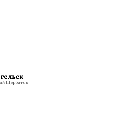
нгельск
олай Щербатов