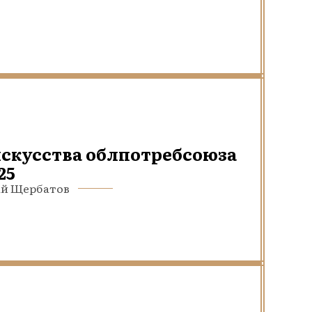
искусства облпотребсоюза
25
лай Щербатов