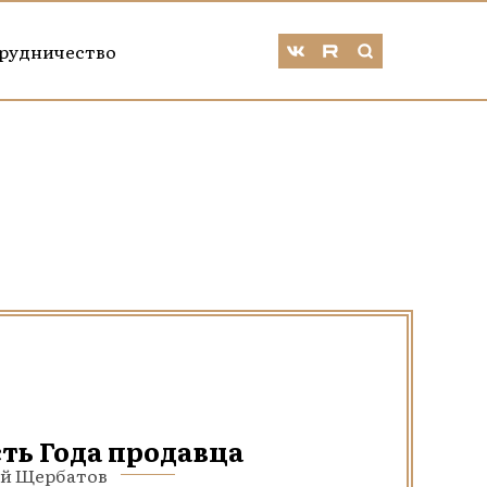
рудничество
ть Года продавца
лай Щербатов