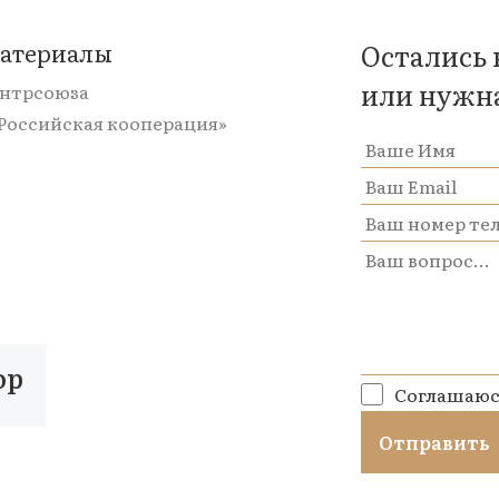
материалы
Остались
или нужн
ентрсоюза
«Российская кооперация»
op
Соглашаюс