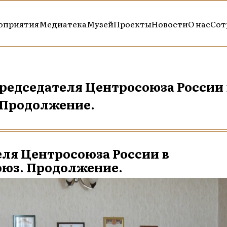
оприятия
Медиатека
Музей
Проекты
Новости
О нас
Сот
Председателя Центросоюза России
 Продолжение.
еля Центросоюза России в
оюз. Продолжение.