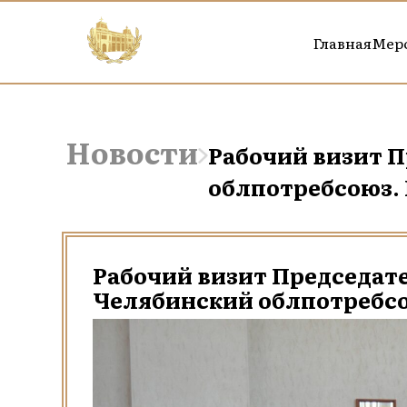
Главная
Мер
Новости
Рабочий визит 
облпотребсоюз.
Рабочий визит Председат
Челябинский облпотребс