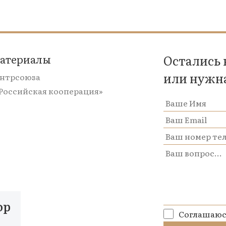
материалы
Остались
или нужн
ентрсоюза
«Российская кооперация»
op
Соглашаюс