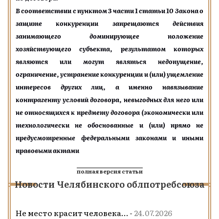
В
соответствии с
пунктом 3
част
и
1 статьи 10 Закона
о
защите конкуренции
запрещаются действия
занимающего доминирующее положение
хозяйствующего субъекта, результатом которых
являются или могут являться недопущение,
ограничение, устранение конкуренции и (или) ущемление
интересов других лиц,
а именно
навязывание
контрагенту условий договора, невыгодных для него или
не относящихся к предмету договора (экономически или
технологически не обоснованные и (или) прямо не
предусмотренные федеральными законами
и иными
правовыми актами
полная версия статьи
Новости Челябинского облпотребсоюза
Не место красит человека… -
24.07.2026