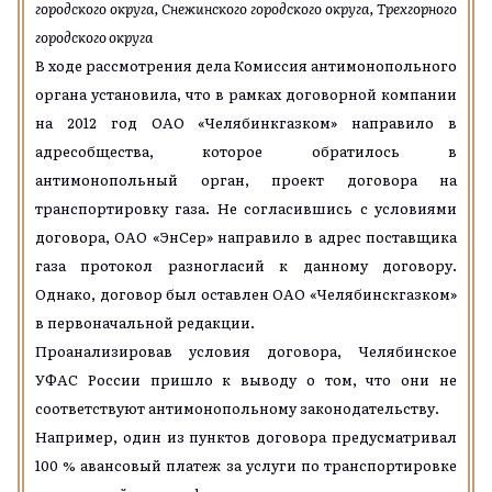
городского округа, Снежинского городского округа, Трехгорного
городского округа
В ходе рассмотрения дела Комиссия
антимонопольного
органа
установила, что в
рамках договорной компании
на 2012 год ОАО «Челябинкгазком» направило в
адрес
общества,
которое обратилось
в
антимонопольный орган,
проект договора на
транспортировку газа. Не согласившись с условиями
договора,
ОАО «ЭнСер»
направило в адрес
поставщика
газа
протокол разногласий к данному договору.
Однако,
договор был оставлен
ОАО «Челябинскгазком»
в первоначальной редакции.
Проанализировав условия договора, Челябинское
УФАС России пришло к выводу о том, что они не
соответствуют антимонопольному законодательству.
Например,
один из пунктов д
оговора предусматрива
л
100 % авансовый платеж за
услуги
по транспортировке