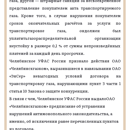
газа,
другой
—
ш
траф
ные санкции
за
несвоевременное
представление п
окупателем акта транспортируемого
газа.
Кроме того,
в случае нарушения
покупателем
сроков окончательных расчётов за услуги по
транспортировке газа,
он
должен был
уплатить
газораспределительной организации
неустойку в размере 0,1 % от суммы непроизведённых
платежей за каждый день просрочки.
Челябинское УФАС России п
ризна
ло
действия
ОАО
«Челябинскгазком»
, выразившиеся в навязывании
ОАО
«ЭнСер»
невыгодных условий договора
на
транспортировку газа, нарушающими
пункт 3
част
и
1
статьи 10 Закона
о
защите конкуренции.
В связи с
ч
ем,
Челябинское УФАС России
выда
ло
ОАО
«Челябинскгазком»
предписание об устранении
нарушений
антимонопольного законодательства,
а
именно, об исключении ранее перечисленных пунктов
из договора
.