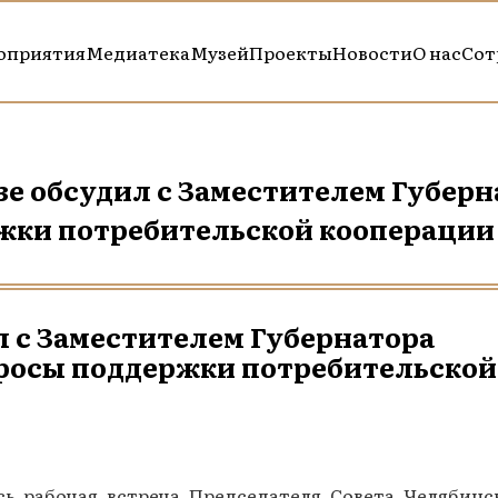
оприятия
Медиатека
Музей
Проекты
Новости
О нас
Сот
е обсудил с Заместителем Губерн
жки потребительской кооперации
 с Заместителем Губернатора
росы поддержки потребительской
бочая встреча Председателя Совета Челябинс