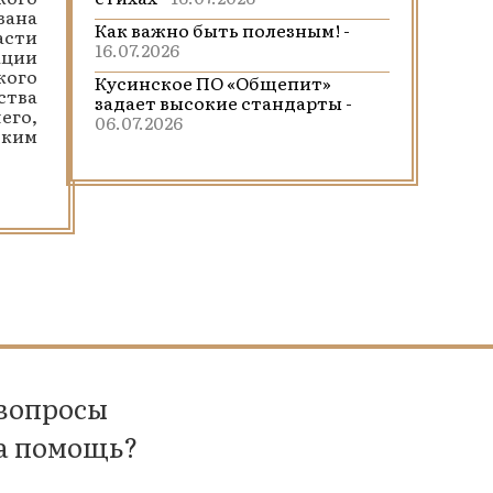
вана
Как важно быть полезным! -
асти
16.07.2026
ации
кого
Кусинское ПО «Общепит»
ства
задает высокие стандарты -
его,
06.07.2026
ским
 вопросы
а помощь?