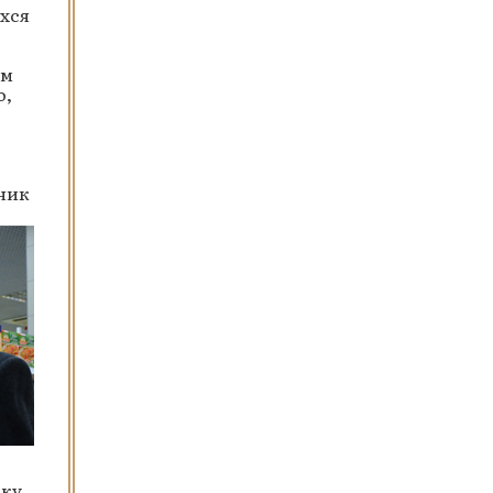
хся
ым
о,
ник
чку