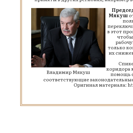
Председ
Мякуш
о
пол
переключи
в этот про
чтобы 
рабочу
только ко
их снижен
Спике
коридора 
Владимир Мякуш
помощь ф
соответствующие законодательные 
Оригинал материала:
ht