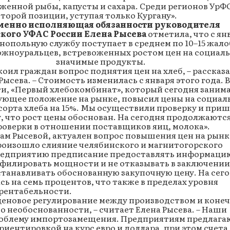
женной рыбы, капусты и сахара. Среди регионов УрФ
торой позиции, уступая только Кургану».
менно исполняющая обязанности руководителя
кого УФАС России Елена Рысева
отметила, что с ян
нопольную службу поступает в среднем по 10–15 жало
южноуральцев, встревоженных ростом цен на социал
значимые продукты.
оил граждан вопрос поднятия цен на хлеб, – рассказ
Рысева. – Стоимость изменилась с января этого года. В
и, «Первый хлебокомбинат», который сегодня заним
ющее положение на рынке, повысил цены на социал
сорта хлеба на 15%. Мы осуществили проверку и приш
, что рост цены обоснован. На сегодня продолжаютс
роверки в отношении поставщиков яиц, молока».
ам Рысевой, актуален вопрос повышения цен на рынк
произошло слияние челябинского и магнитогорского
редприятию предписание предоставлять информацию
филировать мощности и не отказывать в заключении
станавливать обоснованную закупочную цену. На сег
сь на семь процентов, что также в пределах уровня
рентабельности.
 ценовое регулирование между производством и коне
о необоснованности, – считает Елена Рысева. – Наши
роблему импортозамещения. Предприятиям предлага
ориентировкой на курс евро и доллара, при этом счета