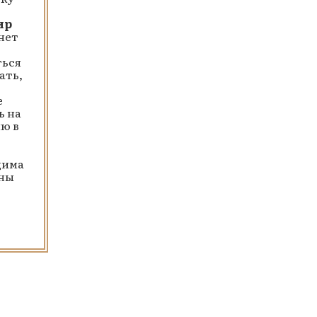
ир
нет
ться
ать,
е
ь на
ю в
дима
ены