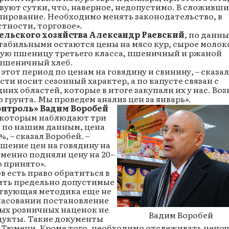
вуют сутки, что, наверное, недопустимо. В сложивши
лирование. Необходимо менять законодательство, в
стности, торговое».
ельского хозяйства Александр Раевский
, по данн
стабильными остаются цены на мясо кур, сырое молок
ную пшеницу третьего класса, пшеничный и ржаной
пшеничный хлеб.
тот период по ценам на говядину и свинину, – сказал
сти носит сезонный характер, а по капусте связан с
их областей, которые в итоге закупали их у нас. Воз
 грунта. Мы проведем анализ цен за январь».
онтроль» Вадим Воробей
а которым наблюдают три
, по нашим данным, цена
%, – сказал Воробей. –
шение цен на говядину на
еменно подняли цену на 20–
о принято».
в есть право обратиться в
ить предельно допустимые
ствующая методика еще не
гласовании постановление
вых розничных наценок не
Вадим Воробей
дукты. Такие документы
в Тюмени. Кроме того, необходимо отслеживать цепо