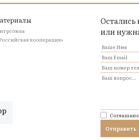
материалы
Остались
или нужн
ентрсоюза
«Российская кооперация»
op
Соглашаюс