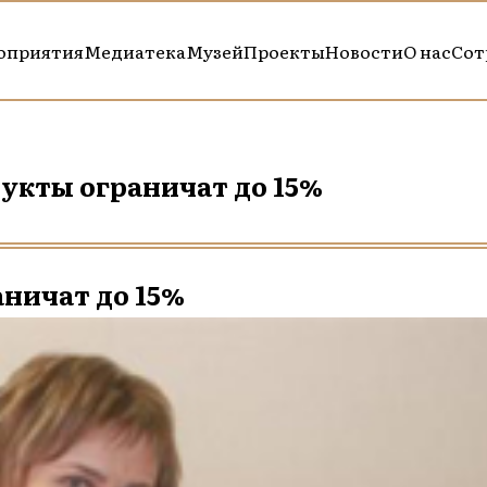
оприятия
Медиатека
Музей
Проекты
Новости
О нас
Сот
укты ограничат до 15%
ничат до 15%