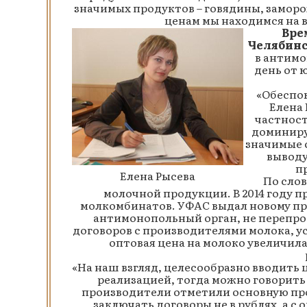
значимых продуктов – говядины, заморо
ценам мы находимся на в
Вре
Челябинс
в антимо
день от 
«Обеспок
Елена 
частност
доминиру
значимые 
выводу
п
Елена Рысева
По слов
молочной продукции. В 2014 году 
молкомбинатов. УФАС выдал новому п
антимонопольный орган, не перепро
договоров с производителями молока, у
оптовая цена на молоко увеличила
«На наш взгляд, целесообразно вводить
реализацией, тогда можно говорить 
производители отметили основную п
заключать договоры не в рублях, а с 