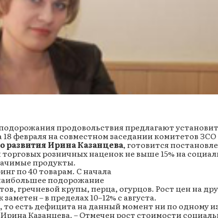
 подорожания продовольствия предлагают установи
а 18 февраля на совместном заседании комитетов ЗСО
о развития Ирина Казанцева
, готовится постановл
 торговых розничных наценок не выше 15% на социал
ачимые продукты.
г по 40 товарам. С начала
о наибольшее подорожание
ов, гречневой крупы, перца, огурцов. Рост цен на др
 заметен – в пределах 10–12% с августа.
 то есть дефицита на данный момент ни по одному из
 Ирина Казанцева. – Отмечен рост стоимости социаль