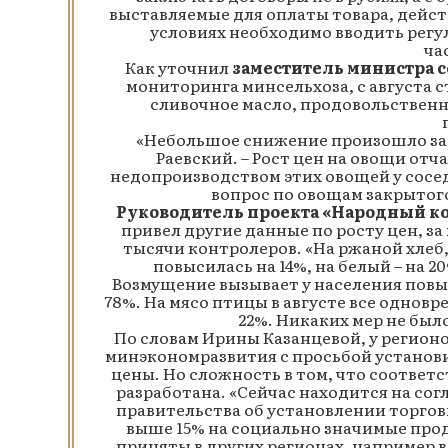
выставляемые для оплаты товара, дейст
условиях необходимо вводить регу
ча
Как уточнил
заместитель министра с
мониторинга минсельхоза, с августа 
сливочное масло, продовольствен
«Небольшое снижение произошло за э
Раевский. – Рост цен на овощи отча
недопроизводством этих овощей у соседн
вопрос по овощам закрытого
Руководитель проекта «Народный к
привел другие данные по росту цен, з
тысячи контролеров. «На ржаной хлеб
повысилась на 14%, на белый – на 20
Возмущение вызывает у населения повы
78%. На мясо птицы в августе все одновр
22%. Никаких мер не был
По словам Ирины Казанцевой, у регионо
минэкономразвития с просьбой установ
цены. Но сложность в том, что соответ
разработана. «Сейчас находится на со
правительства об установлении торго
выше 15% на социально значимые про
приняты в других регионах, например 