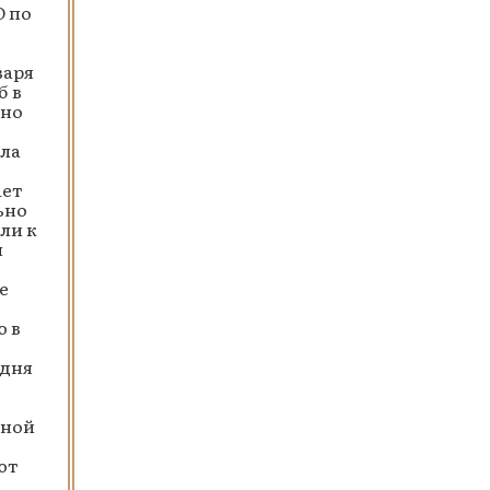
О по
варя
б в
ьно
ала
ает
ьно
ли к
я
е
 в
одня
чной
ют
,