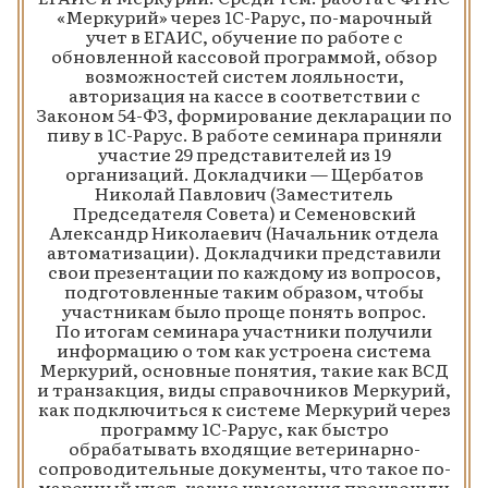
«Меркурий» через 1С-Рарус, по-марочный
учет в ЕГАИС, обучение по работе с
обновленной кассовой программой, обзор
возможностей систем лояльности,
авторизация на кассе в соответствии с
Законом 54-ФЗ, формирование декларации по
пиву в 1С-Рарус. В работе семинара приняли
участие 29 представителей из 19
организаций. Докладчики — Щербатов
Николай Павлович (Заместитель
Председателя Совета) и Семеновский
Александр Николаевич (Начальник отдела
автоматизации). Докладчики представили
свои презентации по каждому из вопросов,
подготовленные таким образом, чтобы
участникам было проще понять вопрос.
По итогам семинара участники получили
информацию о том как устроена система
Меркурий, основные понятия, такие как ВСД
и транзакция, виды справочников Меркурий,
как подключиться к системе Меркурий через
программу 1С-Рарус, как быстро
обрабатывать входящие ветеринарно-
сопроводительные документы, что такое по-
марочный учет, какие изменения произошли