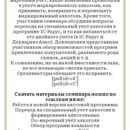
в учете маркированного алкоголя, как
принимать, возвращать и перемещать
маркированный алкоголь. Кроме того,
участники семинара обсудили вопросы
перехода на специальный учет алкоголя в
программе 1С-Рарус, и то как избавиться от
его двойного учета (в 1С-Рарус и
ДекларантАлко). Докладчики представили
участникам обзор возможностей программ
привлечение покупателей, различного рода
скидок, акций и т.д.
К сожалению, из-за малой вместимости зала,
не все желающие смогли приехать.
Организаторы обещают это исправить.
[poll id=»4″]
[poll id=»5″]
Скачать материалы семинара можно по
ссылкам ниже:
Работа в новой версии кассовой программы
Переход на специальный учет алкоголя и
формирование алкогольных
По-марочный учёт алкоголя
Обзор программ лояльности