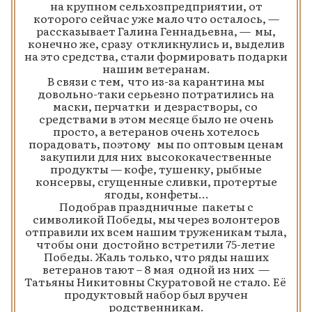
на крупном сельхозпредприятии, от
которого сейчас уже мало что осталось, —
рассказывает Галина Геннадьевна, — мы,
конечно же, сразу откликнулись и, выделив
на это средства, стали формировать подарки
нашим ветеранам.
В связи с тем, что из-за карантина мы
довольно-таки серьезно потратились на
маски, перчатки и дезрастворы, со
средствами в этом месяце было не очень
просто, а ветеранов очень хотелось
порадовать, поэтому мы по оптовым ценам
закупили для них высококачественные
продукты — кофе, тушенку, рыбные
консервы, сгущенные сливки, протертые
ягоды, конфеты…
Подобрав праздничные пакеты с
символикой Победы, мы через волонтеров
отправили их всем нашим труженикам тыла,
чтобы они достойно встретили 75-летие
Победы. Жаль только, что ряды наших
ветеранов тают – 8 мая одной из них —
Татьяны Никитовны Скуратовой не стало. Её
продуктовый набор был вручен
родственникам.