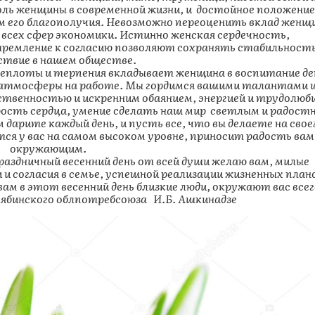
оль женщины в современной жизни, и достойное положение
 его благополучия. Невозможно переоценить вклад женщ
 всех сфер экономики. Истинно женская сердечность,
ремление к согласию позволяют сохранять стабильность
ствие в нашем обществе.
еплоты и терпения вкладывает женщина в воспитание де
ой атмосферы на работе. Мы гордимся вашими талантами 
твенностью и искренним обаянием, энергией и трудолюб
рость сердца, умение сделать наш мир светлым и радост
 дарите каждый день, и пусть все, что вы делаете на сво
тся у вас на самом высоком уровне, приносит радость вам
окружающим.
раздничный весенний день от всей души желаю вам, милые
 и согласия в семье, успешной реализации жизненных план
ам в этот весенний день близкие люди, окружают вас всег
ябинского облпотребсоюза И.Б. Ашкинадзе