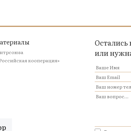
материалы
Остались
или нужн
ентрсоюза
«Российская кооперация»
op