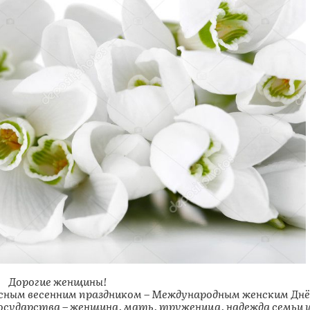
орогие женщины!
асным весенним праздником – Международным женским Дн
государства – женщина, мать, труженица, надежда семьи 