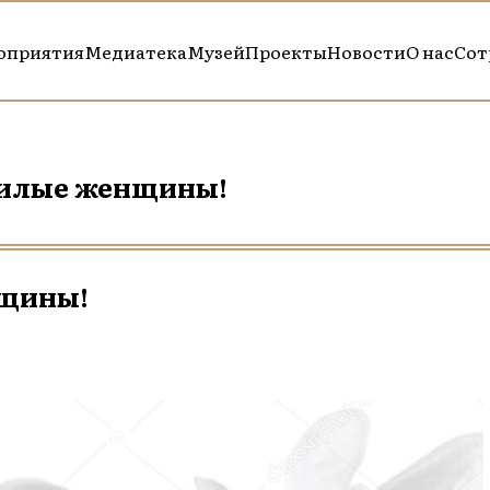
оприятия
Медиатека
Музей
Проекты
Новости
О нас
Сот
милые женщины!
нщины!