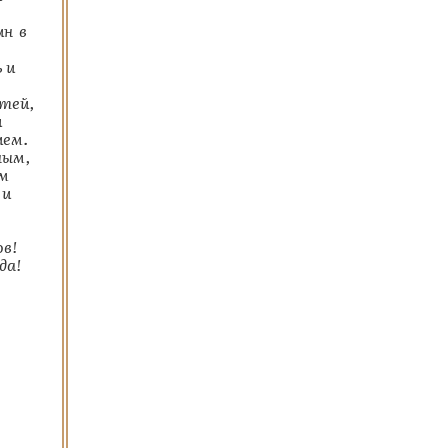
ин в
 и
тей,
и
ием.
ным,
ем
 и
ов!
да!