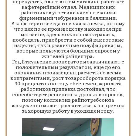
перекусить, благо в этом магазине работает
кафетерийный отдел. Медицинских
работников угостили чаем со своими
фирменными чебуреками и беляшами.
В кафетерии всегда горячая выпечка, потому
что цех по ее производству находится при
магазине, здесь можно позавтракать,
пообедать, приобрести с собой как готовые
изделия, так и различные полуфабрикаты,
которые пользуются большим спросом у
жителей райцентра.
Год Еткульские кооператоры заканчивают с
положительным результатом, еще до его
окончания произведены расчеты со всеми
контрагентами, рост товарооборота порядка
30 процентов по году обеспечен, зарплата
работников прилавка достойная, что
способствует решению кадровых вопросов,
поэтому коллектив райпотребсоюза
заслуженно может рассчитывать на премию
за хорошую работу в уходящем году.