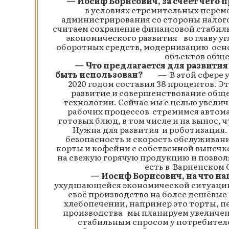
— Иосиф Борисович, за счеёт чего п
в условиях стремительных перем
администрирования со стороны налог
считаем сохранение финансовой стабильн
экономического развития во главу у
оборотных средств, модернизацию осн
объектов обще
— Что предлагается для развития 
быть использован?
— В этой сфере у н
2020 годом составил 38 процентов. Это
развитие и совершенствование обще
технологии. Сейчас мы с целью увели
рабочих процессов стремимся автом
готовых блюд, в том числе и на вынос, 
Нужна для развития и роботизация.
безопасность и скорость обслуживани
корты и кофейни с собственной выпечк
на свежую горячую продукцию и позволя
есть в Варненском 
— Иосиф Борисович, на что нац
ухудшающейся экономической ситуации
своё производство на более дешёвые 
хлебопечении, например это торты, п
производства мы планируем увеличен
стабильным спросом у потребителе