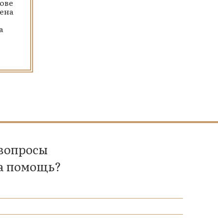
ове
ена
а
 вопросы
а помощь?