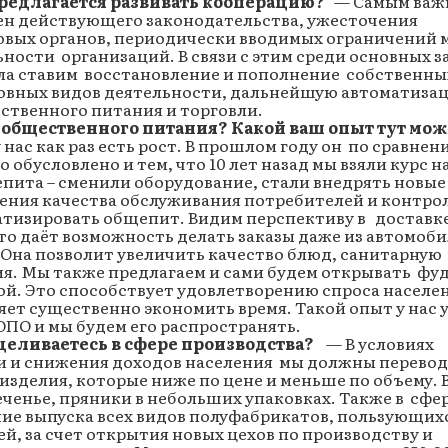
редлагается развивать кооперацию?
— Самым важ
ен действующего законодательства, ужесточения
овых органов, периодически вводимых ограничений 
ости организаций. В связи с этим среди основных з
гла ставим восстановление и пополнение собственны
овных видов деятельности, дальнейшую автоматиза
ственного питания и торговли.
общественного питания? Какой ваш опыт тут мож
ас как раз есть рост. В прошлом году он по сравнен
 обусловлено и тем, что 10 лет назад мы взяли курс н
пита – сменили оборудование, стали внедрять новые
чения качества обслуживания потребителей и контро
атизировать общепит. Видим перспективу в доставк
что даёт возможность делать заказы даже из автомоби
 Она позволит увеличить качество блюд, санитарную
я. Мы также предлагаем и сами будем открывать фуд
ой. Это способствует удовлетворению спроса населе
ет существенно экономить время. Такой опыт у нас 
ОПО и мы будем его распространять.
еливаетесь в сфере производства?
— В условиях
 и снижения доходов населения мы должны перево
изделия, которые ниже по цене и меньше по объему. 
еченье, пряники в небольших упаковках. Также в сфе
ие выпуска всех видов полуфабрикатов, пользующих
й, за счет открытия новых цехов по производству и