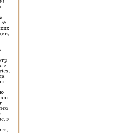
00
ы
з
 55
аких
ций,
х
отр
о с
ies,
да
ины
ию
ооп-
т
ению
в
е, в
ого,