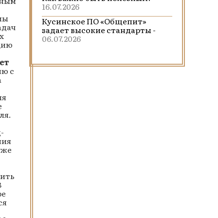
ным
16.07.2026
мы
Кусинское ПО «Общепит»
адач
задает высокие стандарты -
х
06.07.2026
цию
ет
ию с
а
ля
е
ля.
-
ния
уже
дить
В
ре
ся