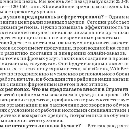
 мясных цехов. Мы восемь лет назад выпускали 250-3
с — 120-150 тонн. В ближайшее время нам хотелось б
ься к прежнему уровню.
, нужно предпринять в сфере торговли?
–
Одним и
витие централизованных закупок. Сегодня работает
вщиками региона. Нужно повышать эффективность т
ов и количество участников из числа наших организа
юдаться дисциплина по своевременным расчётам с
овой деятельности мы планируем поднимать за счет
ок в ассортимент продукции, производимой на свои
по развитию доставки и внедрению онлайн-заказов.
 точек цифровых услуг, таких как создание и просм
-магазинам, госуслугам. Они будут созданы совместн
нных в таких популярных сетях, как «Озон», WildBerr
оту по продвижению и усилению регионального брен
работа начата, и в большинстве районов наши магаз
вии с нашим фирменным цветом и логотипом.
 регионах. Что вы предлагаете внести в Стратег
 этой проблемы мы возлагаем надежды на проект «К
тажировки студентов, профиль которых соответствуе
ем организации и на заключение договоров по обуч
иях с условием отработки молодыми специалистами 
ествах и возвратом средств, потраченных на обучени
выполнения этого условия.
 не останутся лишь на бумаге?
— Вот как раз для т