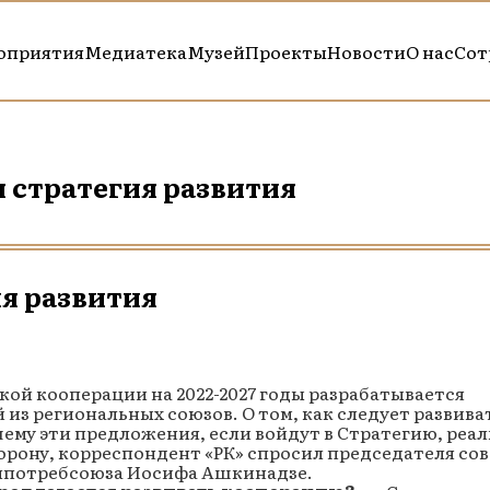
оприятия
Медиатека
Музей
Проекты
Новости
О нас
Сот
 стратегия развития
я развития
кой кооперации на 2022-2027 годы разрабатывается
из региональных союзов. О том, как следует развива
ему эти предложения, если войдут в Стратегию, реа
рону, корреспондент «РК» спросил председателя сов
лпотребсоюза Иосифа Ашкинадзе.