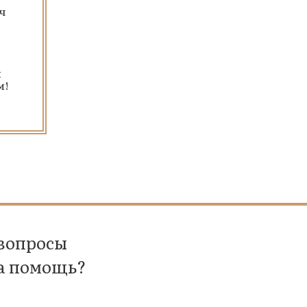
ч
и
м!
 вопросы
а помощь?