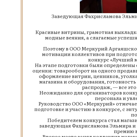
Заведующая Фахрисламова Эльми
Красивые витрины, грамотная выкладка
модные веяния, а слагаемые успешн
Поэтому в ООО Меркурий Аргаяшско
мотивации коллективов при подготов
конкурс «Лучший м
На этапе подготовки были определены 
оценки: товарооборот на одного продав
оформление витрин, ценников, уголка
магазина и оборудования, готовность
распродаж, — все эт
Неожиданно для организаторов конк
персонала и увл
Руководство ООО «Меркурий» отмечает
подготовке и участию в конкурсе, с э
по
Победителем конкурса стал магази
заведующая Фахрисламова Эльмира и
премию в
Второе место занял коллектив магази