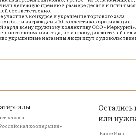
чили денежную премию в размере десяти и пяти тыся
лей соответственно.
 участие в конкурсе и украшение торгового зала
ми были награждены 10 коллективов организации.
й заряд всему дружному коллективу ООО «Меркурий»,
пешного окончания года, но и пробудил жителей сел 
сиво украшенные магазины люди идут с удовольствие
материалы
Остались
или нужн
ентрсоюза
«Российская кооперация»