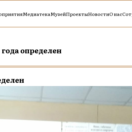
оприятия
Медиатека
Музей
Проекты
Новости
О нас
Сот
 года определен
еделен