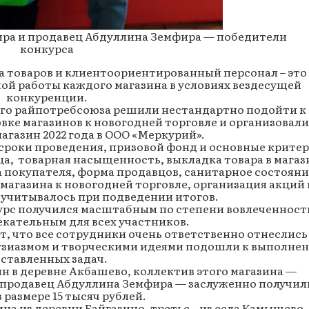
ра и продавец Абдуллина Земфира — победители
конкурса
 товаров и клиентоориентированный персонал – это
ой работы каждого магазина в условиях вездесущей
конкуренции.
го райпотребсоюза решили нестандартно подойти к
ке магазинов к новогодней торговле и организовали
агазин 2022 года в ООО «Меркурий».
сроки проведения, призовой фонд и основные крите
ца, товарная насыщенность, выкладка товара в магаз
 покупателя, форма продавцов, санитарное состояни
 магазина к новогодней торговле, организация акций 
о учитывалось при подведении итогов.
урс получился масштабным по степени вовлеченност
екательным для всех участников.
, что все сотрудники очень ответственно отнеслись
нтузиазмом и творческими идеями подошли к выполне
ставленных задач.
н в деревне Акбашево, коллектив этого магазина —
 продавец Абдуллина Земфира — заслуженно получил
 размере 15 тысяч рублей.
на из деревни Байгазино, третье – из села Камышево,