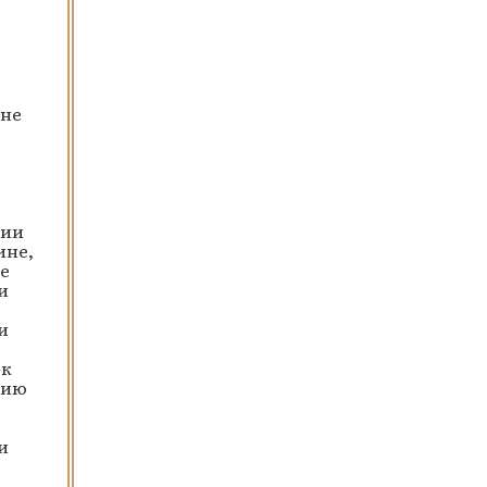
 не
рии
ине,
е
и
и
 к
нию
и