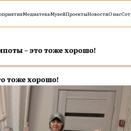
оприятия
Медиатека
Музей
Проекты
Новости
О нас
Сот
мпоты – это тоже хорошо!
то тоже хорошо!