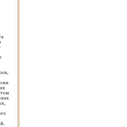
о
са
о
ю
е
ров,
 они
ия
этом
сиях
ал,
ого
й.