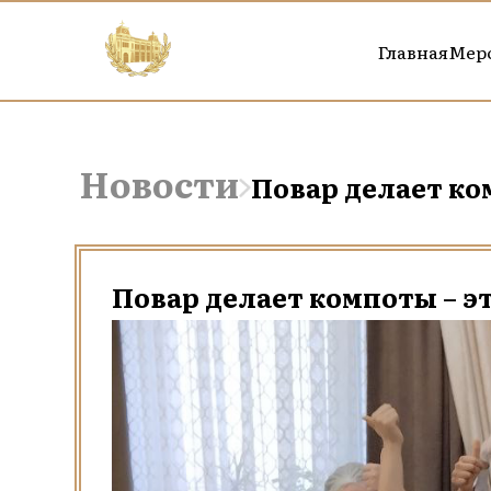
Главная
Мер
Новости
Повар делает ко
Повар делает компоты – э