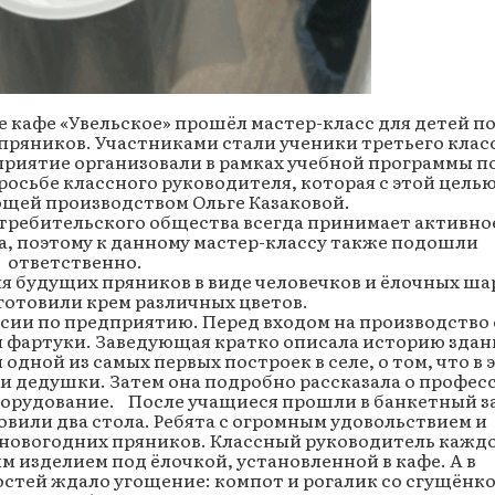
зе кафе «Увельское» прошёл мастер-класс для детей п
ряников. Участниками стали ученики третьего клас
оприятие организовали в рамках учебной программы п
осьбе классного руководителя, которая с этой цель
ющей производством Ольге Казаковой.
отребительского общества всегда принимает активно
а, поэтому к данному мастер-классу также подошли
ответственно.
ля будущих пряников в виде человечков и ёлочных ша
готовили крем различных цветов.
урсии по предприятию. Перед входом на производство
и фартуки. Заведующая кратко описала историю здан
я одной из самых первых построек в селе, о том, что в 
и дедушки. Затем она подробно рассказала о профес
оборудование. После учащиеся прошли в банкетный з
овили два стола. Ребята с огромным удовольствием и
 новогодних пряников. Классный руководитель кажд
м изделием под ёлочкой, установленной в кафе. А в
стей ждало угощение: компот и рогалик со сгущёнко