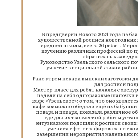
В преддверии Нового 2024 года на ба
художественной росписи новогодних п
средней школы, всего 26 ребят. Мер
изучению различных профессий по пр
обратилась к заведу
Руководство Увельского сельского п
участие в социальной жизни район
Рано утром пекари выпекли заготовки д
для росписи под
Мастер-класс для ребят начался с экск
надели на себя одноразовые шапочки 
кафе «Увельское»: о том, что оно являетс
кафе возможно обедали ещё их бабушки 
повара и пекаря, показала различное 
где для их творческой работы устан
энтузиазмом подошли к росписи своих
ученика сфотографировала со свои
завершении мероприятия маленьких го