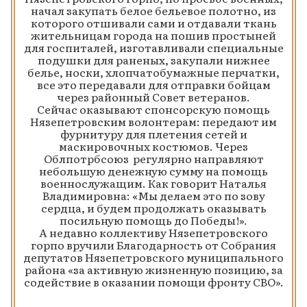
начал закупать белое бельевое полотно, из
которого отшивали сами и отдавали ткань
жительницам города на пошив простыней
для госпиталей, изготавливали специальные
подушки для раненых, закупали нижнее
белье, носки, хлопчатобумажные перчатки,
все это передавали для отправки бойцам
через районный Совет ветеранов.
Сейчас оказывают спонсорскую помощь
Нязепетровским волонтерам: передают им
фурнитуру для плетения сетей и
маскировочных костюмов. Через
Облпотрбсоюз регулярно направляют
небольшую денежную сумму на помощь
военнослужащим. Как говорит Наталья
Владимировна: «Мы делаем это по зову
сердца, и будем продолжать оказывать
посильную помощь до Победы!».
А недавно коллективу Нязепетровского
горпо вручили Благодарность от Собрания
депутатов Нязепетровского муниципального
района «за активную жизненную позицию, за
содействие в оказании помощи фронту СВО».