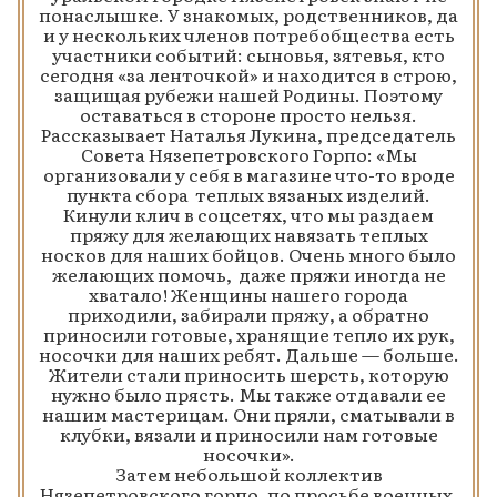
понаслышке. У знакомых, родственников, да
и у нескольких членов потребобщества есть
участники событий: сыновья, зятевья, кто
сегодня «за ленточкой» и находится в строю,
защищая рубежи нашей Родины. Поэтому
оставаться в стороне просто нельзя.
Рассказывает Наталья Лукина, председатель
Совета Нязепетровского Горпо: «Мы
организовали у себя в магазине что-то вроде
пункта сбора теплых вязаных изделий.
Кинули клич в соцсетях, что мы раздаем
пряжу для желающих навязать теплых
носков для наших бойцов. Очень много было
желающих помочь, даже пряжи иногда не
хватало! Женщины нашего города
приходили, забирали пряжу, а обратно
приносили готовые, хранящие тепло их рук,
носочки для наших ребят. Дальше — больше.
Жители стали приносить шерсть, которую
нужно было прясть. Мы также отдавали ее
нашим мастерицам. Они пряли, сматывали в
клубки, вязали и приносили нам готовые
носочки».
Затем небольшой коллектив
Нязепетровского горпо, по просьбе военных,