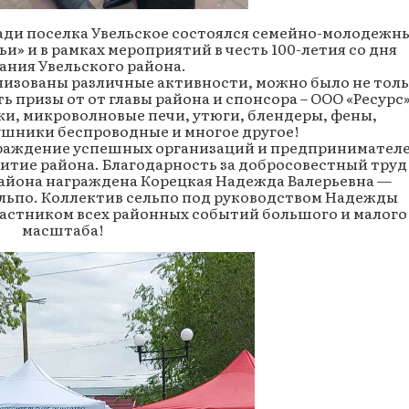
щади поселка Увельское состоялся семейно-молодежн
и» и в рамках мероприятий в честь 100-летия со дня
ания Увельского района.
низованы различные активности, можно было не тол
ь призы от от главы района и спонсора – ООО «Ресурс»
и, микроволновые печи, утюги, блендеры, фены,
ушники беспроводные и многое другое!
граждение успешных организаций и предпринимателе
итие района. Благодарность за добросовестный труд 
района награждена Корецкая Надежда Валерьевна —
ельпо. Коллектив сельпо под руководством Надежды
астником всех районных событий большого и малого
масштаба!