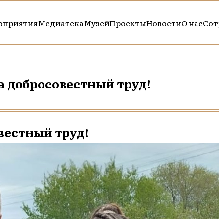
оприятия
Медиатека
Музей
Проекты
Новости
О нас
Сот
а добросовестный труд!
вестный труд!