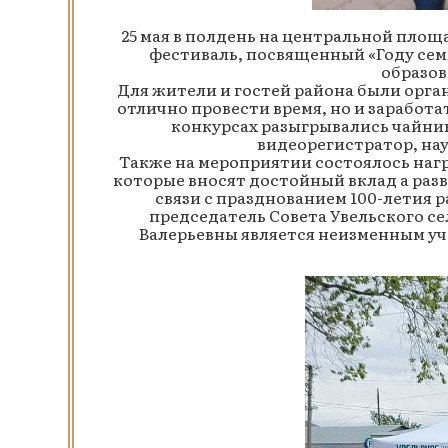
25 мая в полдень на центральной пло
фестиваль, посвященный «Году семь
образов
Для жители и гостей района были орга
отлично провести время, но и заработат
конкурсах разыгрывались чайник
видеорегистратор, на
Также на мероприятии состоялось на
которые вносят достойный вклад а разв
связи с празднованием 100-летия 
председатель Совета Увельского с
Валерьевны является неизменным уч