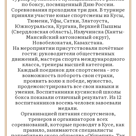
по боксу, посвященный Дню России.
Соревнования проходили три дня. В турнире
приняли участие юные спортсмены из Кусы,
Тюмени, Уфы, Сатки, Златоуста,
Южноуральска, Кургана, Верхней Пышмы
(Свердловская область), Излучинска (Ханты-
Мансийский автономный округ),
Новобелокатая, Казахстана.
На мероприятии присутствовали почётные
гости: руководители общественных
движений, мастера спорта международного
класса, тренеры высшей категории.
Каждый поединок для спортсмена – это
возможность побороть свои страхи,
проявить волю к победе, мужество,
продемонстрировать все свои навыки и
умения. Воспитанники кусинской школы
бокса показали отличный результат. Из 12
воспитанников восемь человек завоевали
медали.
Организацией питания спортсменов,
тренеров и организаторов всех
соревнований, которые проводят в Кусе, как
правило, занимаются специалисты
потребительского общества «Общепит». Так