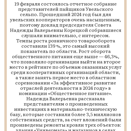
19 февраля состоялось отчетное собрание
представителей пайщиков Увельского
сельпо. Прошедший 2024 год был для
увельских кооператоров очень насыщенным,
поэтому доклад председателя Совета
Надежды Валерьевны Корецкой собравшиеся
слушали внимательно, с интересом.
Темпы роста розничного товарооборота
составили 139 %, это самый высокий
показатель по области. Рост оборота
общественного питания еще выше — 46,3%,
что позволило организации выйти на второе
место в рейтинге по объемам оказанных услуг
среди кооперативных организаций области,
а также занять первое место в областном
соревновании «За эффективное развитие
отраслей деятельности в 2024 году» в
номинации «Общественное питание».
Надежда Валерьевна рассказала
представителям о произведенных
инвестициях в материально-техническую
базу, которые составили более 3,5 миллионов
собственных средств, за счет вложений были
произведены ремонты кровли трех объектов:
здания «Универмага» и магазинов в селах