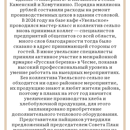
Каменский и Хомутинино. Порядка миллиона
рублей составили расходы на ремонт
производственных цехов в здании столовой.
В 2024 году на базе кафе «Увельское»
проводился мастер-класс и коллектив сельпо
вновь принимал коллег — специалистов
предприятий общепитов со всей области,
много слов благодарности тогда было
сказано в адрес принимающей стороны от
гостей. В июне увельские специалисты
приняли активное участие в межрайонной
ярмарке «Русская березка» в Чесме, показав
высокий профессиональный уровень и
умение работать на выездных мероприятиях.
Без коллектива Увельского сельпо не
обходится ни одно районное мероприятие,
их продукцию знают и любят жители района,
поэтому в планах на этот год значится
увеличение производства хлеба и
хлебобулочной продукции, для этого
запланировано приобретение
дополнительного теплового оборудования.
Представители пайщиков утвердили
предложенный председателем Совета План
мероприятий по развитию организации на