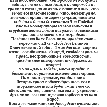
Нет ни одной семьи, которой бы не коснулась
война, нет ни одного дома, в котором бы не
хранили светлую память
о павших и тех, кто
вынес все тяготы войны, кто, несмотря на
жестокое время, на горечь утрат, выстоял,
победил и дожил до светлого Дня Победы!
Многие кооператоры за свои воинские и
трудовые подвиги были награждены высокими
правительственными наградами.
Поздравляю Вас с Весенними праздниками –
первомаем и Днем Победы в Великой
Отечественной войне! 1 мая для нас – мирная
жизнь, созидательный труд, свобода и равные
права, неограниченные возможности,
праздничное настроение от дружеских
встреч!
9 мая – День Победы, этот праздник
бесконечно дорог всем поколениям страны.
Память о героизме, стойкости и
беспримерном подвиге фронтовиков и
тружеников тыла будет жить вечно,
объединять нас, давать нам силы, укреплять
дух нации, вселять чувство гордости за наш
народ.
В эти светлые майские дни будьте счастливы