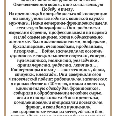
Отечественной войны, кто ковал великую
Победу в тылу.
Из организаций потребительской кооперации
на войну ушли все годные к воинской службе
мужчины. Наши ветераны-фронтовики имели
«сельскую биографию». Они родились и
выросли в деревне, профессии имели на первый
взгляд самые мирные, хотя и общественно
значимые. Были заготовителями, шоферами,
бухгалтерами, счетоводами, продавцами,
пекарями… . Война заставила их освоить
фронтовые специальности стрелка, сапера,
пулеметчика, танкиста, разведчика,
артиллериста, радиста, летчика… .
Кооператоры в тылу — это женщины, дети,
старики, инвалиды. Они совершали свой
человеческий подвиг: работали на заготовках
и производстве по 20 часов, катали валенки,
шили теплую одежду для фронтовиков,
собирали и обрабатывали лечебное сырье,
пекли и отпускали хлеб по карточкам,
комплектовали и отправляли посылки на
фронт, в свои дома принимали
эвакуированные семьи из мест, где шли бои.