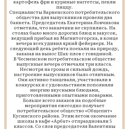
картофель фри и куриные наггетсы, пекли
пиццу.
Специалисты Варненского потребительского
общества для выпускников провели два
банкета. Председатель Екатерина Ловчикова
отметила, что заказчики не скупились. На
столах было много дорогих блюд и закусок,
ведущий прибыл из Магнитогорска, в конце
вечера всех удивил яркий фейерверк. На
следующий день ребята поехали на природу,
заказав на вынос Шах-плов с говядиной.
В Чесменском потребительском обществе
выпускные вечера отмечали три класса.
Несмотря на грозы и сильный дождь,
настроение выпускников было отличным.
Они активно танцевали, участвовали в
конкурсах и с удовольствием пополняли
энергию вкусными блюдами,
приготовленными опытными поварами.
Больше всего заказов на подобные
мероприятия ежегодно получает
потребительское общество «Общепит»
Кусинского района. Этим летом окончание
школы в кафе «Арбат» отпраздновали 5
классов. Со слов председателя Валентины