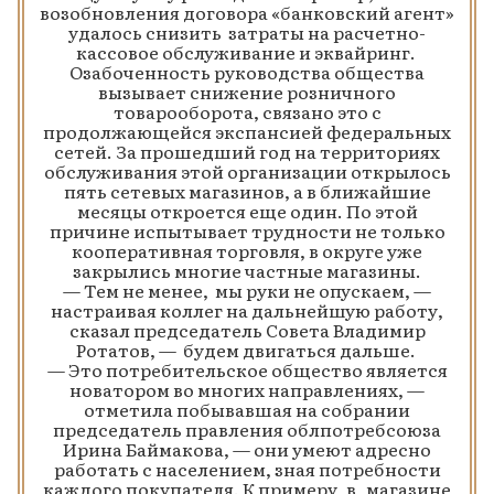
возобновления договора «банковский агент»
удалось снизить затраты на расчетно-
кассовое обслуживание и эквайринг.
Озабоченность руководства общества
вызывает снижение розничного
товарооборота, связано это с
продолжающейся экспансией федеральных
сетей. За прошедший год на территориях
обслуживания этой организации открылось
пять сетевых магазинов, а в ближайшие
месяцы откроется еще один. По этой
причине испытывает трудности не только
кооперативная торговля, в округе уже
закрылись многие частные магазины.
— Тем не менее, мы руки не опускаем, —
настраивая коллег на дальнейшую работу,
сказал председатель Совета Владимир
Ротатов, — будем двигаться дальше.
— Это потребительское общество является
новатором во многих направлениях, —
отметила побывавшая на собрании
председатель правления облпотребсоюза
Ирина Баймакова, — они умеют адресно
работать с населением, зная потребности
каждого покупателя. К примеру, в магазине