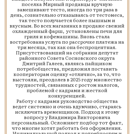
поселка Мирный продавцы вручную
замешивают тесто, иногда по три раза в
день, сознательно отказываясь от тестомеса,
так тесто получается более пышным и
вкусным. Во всех магазинах в продаже свежий
охлажденный фарш, установлены печи для
гриля и кофемашины. Вновь стала
востребована услуга по рассрочке платежа на
три месяца, так как она беспроцентная.
Присутствовавший на собрании депутат
районного Совета Сосновского округа
Дмитрий Галеев, являясь пайщиком
потребобщества, предложил поставить
кооператорам оценку «отлично», за то, что
выстояли, преодолев в 2025 году множество
трудностей, связанных с ростом налогов,
проблемой с кадрами и жесткой
конкуренцией.
Работу с кадрами руководство общества
ведет системно и очень вдумчиво, стараясь
исключить временщиков. Подход к этому
вопросу у Владимира Викторовича
персональный. Осложняет подбор тот факт,
что многие хотят работать без оформления.
Индивидуальный подход к потребностям и