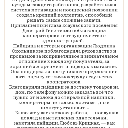
нуждам каждого работника, разработанная
система мотивации и поощрений позволили
создать крепкий коллектив, способный
решать самые сложные задачи.
Приглашенный глава Есаульского поселения
Дмитрий Гисс тепло поблагодарил
кооператоров за сотрудничество с
администрацией.
Пайщица и ветеран организации Людмила
Окольникова поблагодарила руководство и
продавцов за их приветливое и внимательное
отношение к каждому покупателю, за
хороший ассортимент и порядок в магазине.
Она поддержала поступившее предложение
дать оценку «отлично» труду есаульских
кооператоров.
Благодарили пайщики за доставку товаров на
дом, по телефону можно заказать всё что
нужно от молока до стиральной машинки,
кооператоры не только доставят, но и
помогут установить.
— Какая же у вас сложная работа, — послушав
доклад и выступления односельчан,
заметила пайщица Любовь Крицкая, — как
покупатель я этого раньше не видела, а