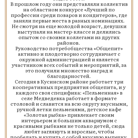
В прошлом году они представляли коллектив
на областном конкурсе «Лучший по
профессии среди поваров и кондитеров», где
заняли первые места в разных номинациях.
Не смотря на еще молодой возраст, девушки
выступали на мастер-классе и делились
опытом со своими коллегами из других
районов.
Руководство потребобщества «Общепит»
активно и плодотворно сотрудничает с
окружной администрацией и является
участником всех событий и мероприятий, за
это получили множество наград и
благодарностей.
Сегодня в Кусинском районе работает три
кооперативных предприятия общепита, и у
каждого своя специфика: «Пельменная» в
селе Медведевка работает в формате
столовой и славится на всю округу вкусными,
ручной летки пельменями, детское кафе
«Золотая рыбка» привлекает своим
интерьером и большим аквариумом с
красивыми рыбками не только детей, сюда
любят заглянуть и взрослые, чтобы
пообедать и купить с собой вкусную выпечку.