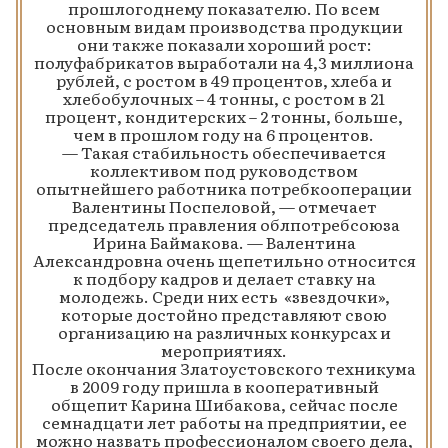
прошлогоднему показателю. По всем
основным видам производства продукции
они также показали хороший рост:
полуфабрикатов выработали на 4,3 миллиона
рублей, с ростом в 49 процентов, хлеба и
хлебобулочных – 4 тонны, с ростом в 21
процент, кондитерских – 2 тонны, больше,
чем в прошлом году на 6 процентов.
— Такая стабильность обеспечивается
коллективом под руководством
опытнейшего работника потребкооперации
Валентины Поспеловой, — отмечает
председатель правления облпотребсоюза
Ирина Баймакова. — Валентина
Александровна очень щепетильно относится
к подбору кадров и делает ставку на
молодежь. Среди них есть «звездочки»,
которые достойно представляют свою
организацию на различных конкурсах и
мероприятиях.
После окончания Златоустовского техникума
в 2009 году пришла в кооперативный
общепит Карина Шибакова, сейчас после
семнадцати лет работы на предприятии, ее
можно назвать профессионалом своего дела,