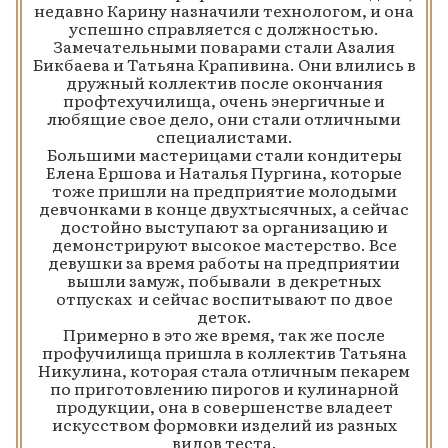
недавно Карину назначили технологом, и она
успешно справляется с должностью.
Замечательными поварами стали Азалия
Бикбаева и Татьяна Крапивина. Они влились в
дружный коллектив после окончания
профтехучилища, очень энергичные и
любящие свое дело, они стали отличными
специалистами.
Большими мастерицами стали кондитеры
Елена Ершова и Наталья Пургина, которые
тоже пришли на предприятие молодыми
девчонками в конце двухтысячных, а сейчас
достойно выступают за организацию и
демонстрируют высокое мастерство. Все
девушки за время работы на предприятии
вышли замуж, побывали в декретных
отпусках и сейчас воспитывают по двое
деток.
Примерно в это же время, так же после
профучилища пришла в коллектив Татьяна
Никулина, которая стала отличным пекарем
по приготовлению пирогов и кулинарной
продукции, она в совершенстве владеет
искусством формовки изделий из разных
видов теста.