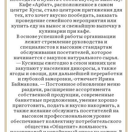
Кафе «Арбат», расположенное в самом
центре Кусы, стало центром притяжения для
тех, кто хочет вкусно пообедать, заказать
проведение семейного мероприятия или
купить еду на вынос и свежайшую выпечку в
кулинарии при кафе.
В основе успешной работы организации
лежит стремление руководства и
специалистов к высоким стандартам
обслуживания посетителей, которое
начинается с закупок натурального сырья.
— Кусинцы ежегодно в сезон низких цен
закупают у населения дикоросы, а также
ягоды и овощи, для дальнейшей переработки
и глубокой заморозки,-отмечает Ирина
Баймакова. — Постоянное обновление меню
раздачи, расширение ассортимента
собственной продукции, современные
банкетные предложения, умение хорошо
приготовить, подать и вкусно накормить, а
также желание обслужить посетителей на
высоком профессиональном уровне
обеспечивает коллективу потребительского
общества «Общепит» лояльность
посетителей и устойчивый спрос на услуги. В