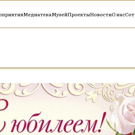
оприятия
Медиатека
Музей
Проекты
Новости
О нас
Сот