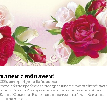
вляем с юбилеем!
2025, автор: Ирина Баймакова
ского облпотребсоюза поздравляют с юбилейной дат
теля Совета Алабугского потребительского общест
лена Юрьевна! В этот знаменательный для Вас день
примите...