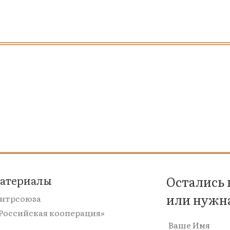
материалы
Остались
или нужн
ентрсоюза
«Российская кооперация»