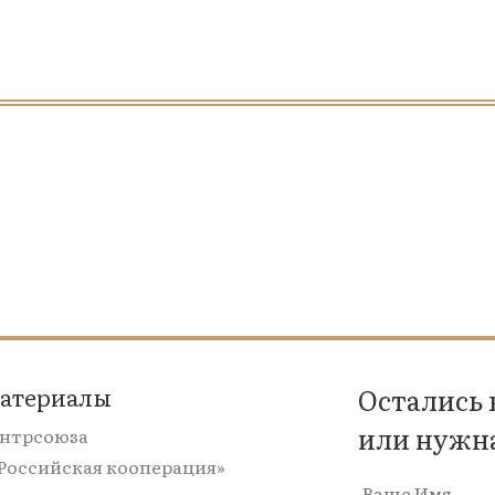
материалы
Остались
или нужн
ентрсоюза
«Российская кооперация»