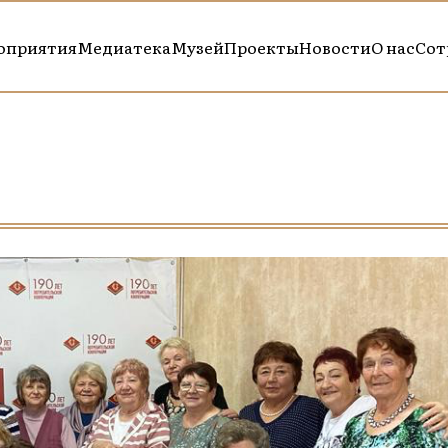
оприятия
Медиатека
Музей
Проекты
Новости
О нас
Сот